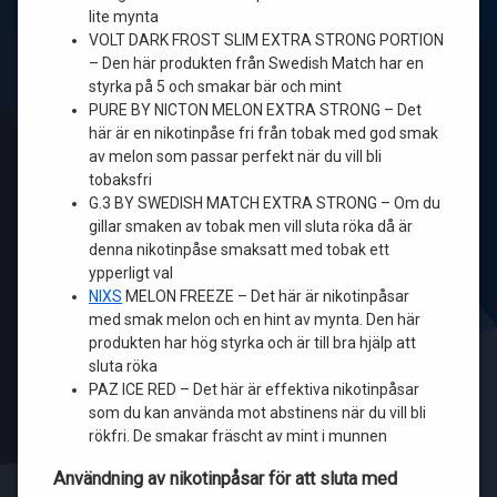
lite mynta
VOLT DARK FROST SLIM EXTRA STRONG PORTION
– Den här produkten från Swedish Match har en
styrka på 5 och smakar bär och mint
PURE BY NICTON MELON EXTRA STRONG – Det
här är en nikotinpåse fri från tobak med god smak
av melon som passar perfekt när du vill bli
tobaksfri
G.3 BY SWEDISH MATCH EXTRA STRONG – Om du
gillar smaken av tobak men vill sluta röka då är
denna nikotinpåse smaksatt med tobak ett
ypperligt val
NIXS
MELON FREEZE – Det här är nikotinpåsar
med smak melon och en hint av mynta. Den här
produkten har hög styrka och är till bra hjälp att
sluta röka
PAZ ICE RED – Det här är effektiva nikotinpåsar
som du kan använda mot abstinens när du vill bli
rökfri. De smakar fräscht av mint i munnen
Användning av nikotinpåsar för att sluta med