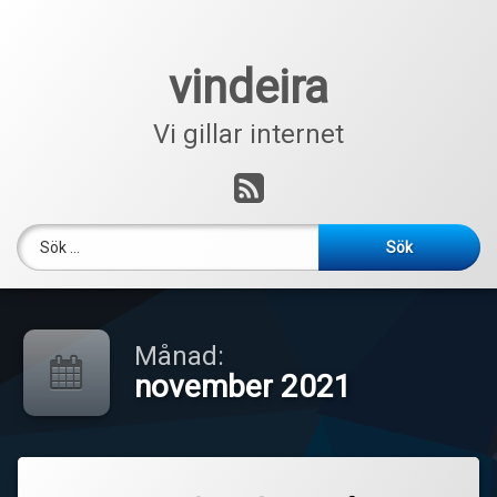
Hoppa
till
innehåll
vindeira
Vi gillar internet
RSS
Sök efter:
Månad:
november 2021