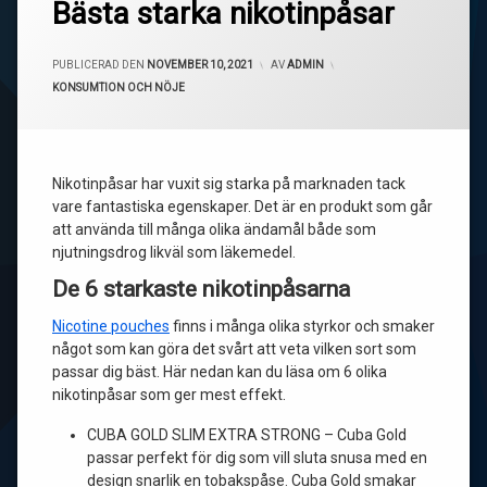
Bästa starka nikotinpåsar
PUBLICERAD DEN
NOVEMBER 10, 2021
AV
ADMIN
KATEGORIER:
KONSUMTION OCH NÖJE
Nikotinpåsar har vuxit sig starka på marknaden tack
vare fantastiska egenskaper. Det är en produkt som går
att använda till många olika ändamål både som
njutningsdrog likväl som läkemedel.
De 6 starkaste nikotinpåsarna
Nicotine pouches
finns i många olika styrkor och smaker
något som kan göra det svårt att veta vilken sort som
passar dig bäst. Här nedan kan du läsa om 6 olika
nikotinpåsar som ger mest effekt.
CUBA GOLD SLIM EXTRA STRONG – Cuba Gold
passar perfekt för dig som vill sluta snusa med en
design snarlik en tobakspåse. Cuba Gold smakar