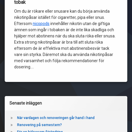
tobak
Om du är rökare eller snusare kan du börja använda
nikotinpåsar istället för cigaretter, pipa eller snus.
Eftersom
nicopods
innehåller nikotin utan de giftiga
ämnen som ingår i tobaken är de inte lika skadliga och
hjälper mot abstinens när du ska sluta röka eller snusa.
Extra strong nikotinpåsar är bra till att sluta röka
eftersom de är effektiva mot abstinensbesvär tack
vare sin styrka. Däremot ska du använda nikotinpåsar
med varsamhet och följa rekommendationer för
dosering.…
Vänster
Senaste inläggen
sidopanel
När vardagen och renoveringen går hand i hand
Renovering på semestern?
För en hälsosam förändring