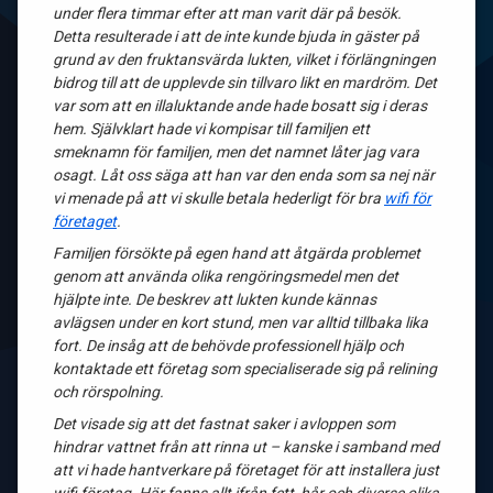
under flera timmar efter att man varit där på besök.
Detta resulterade i att de inte kunde bjuda in gäster på
grund av den fruktansvärda lukten, vilket i förlängningen
bidrog till att de upplevde sin tillvaro likt en mardröm. Det
var som att en illaluktande ande hade bosatt sig i deras
hem. Självklart hade vi kompisar till familjen ett
smeknamn för familjen, men det namnet låter jag vara
osagt. Låt oss säga att han var den enda som sa nej när
vi menade på att vi skulle betala hederligt för bra
wifi för
företaget
.
Familjen försökte på egen hand att åtgärda problemet
genom att använda olika rengöringsmedel men det
hjälpte inte. De beskrev att lukten kunde kännas
avlägsen under en kort stund, men var alltid tillbaka lika
fort. De insåg att de behövde professionell hjälp och
kontaktade ett företag som specialiserade sig på relining
och rörspolning.
Det visade sig att det fastnat saker i avloppen som
hindrar vattnet från att rinna ut – kanske i samband med
att vi hade hantverkare på företaget för att installera just