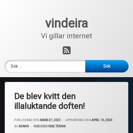
Hoppa
till
innehåll
vindeira
Vi gillar internet
RSS
Sök efter:
De blev kvitt den
illaluktande doften!
PUBLICERAD DEN
MARS 27, 2023
UPPDATERAD DEN
APRIL 13, 2023
AV
ADMIN
KATEGORIER:
HUS OCH HEM
,
TEKNIK