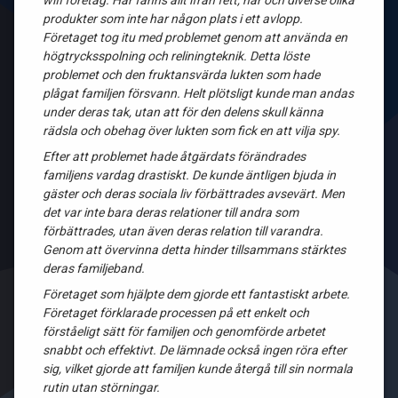
wifi företag. Här fanns allt ifrån fett, hår och diverse olika
produkter som inte har någon plats i ett avlopp.
Företaget tog itu med problemet genom att använda en
högtrycksspolning och reliningteknik. Detta löste
problemet och den fruktansvärda lukten som hade
plågat familjen försvann. Helt plötsligt kunde man andas
under deras tak, utan att för den delens skull känna
rädsla och obehag över lukten som fick en att vilja spy.
Efter att problemet hade åtgärdats förändrades
familjens vardag drastiskt. De kunde äntligen bjuda in
gäster och deras sociala liv förbättrades avsevärt. Men
det var inte bara deras relationer till andra som
förbättrades, utan även deras relation till varandra.
Genom att övervinna detta hinder tillsammans stärktes
deras familjeband.
Företaget som hjälpte dem gjorde ett fantastiskt arbete.
Företaget förklarade processen på ett enkelt och
förståeligt sätt för familjen och genomförde arbetet
snabbt och effektivt. De lämnade också ingen röra efter
sig, vilket gjorde att familjen kunde återgå till sin normala
rutin utan störningar.