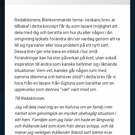
Redaktionens återkommande tema- veckans brev, är
tillbaka! I detta koncept får du som läsare möjlighet att
dela med dig och berätta om hur du eller någon i din
omgivning lyckats förändra din/sin vardag genom att ta
till sig nya vanor eller lösa problem på ett nytt sätt.
Dessa brev ger inte bara en inblick i hur små
förändringar kan ha stor påverkan på livet, utan också
inspiration till andra som kanske befinner sig i liknande
situationer. Vem vet, kanske går någon runt med
samma dilemma och behöver stöd? I detta brev får vi
höra från en läsare från Sigtuna som berättar om en
upplevelse som dennes ”vän” varit med om.
Till Redaktionen,
Jag vill dela med mig av en historia om en familj i min
närhet som genomgick en mycket obehaglig situation i
sitt hem. Familjen som jag talar om hade en långvarig
och ihållande lukt som kom från deras avlopp, och då
menar jag verkligen ihållande! Ibland satt lukten kvar