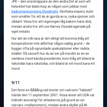
JFK – den ena knäppare än den andra Det är som att
hela kitet har kilats ihop av någon som jobbar med
badrumsrenovering Stockholm
. Skottska snipers, kulor
som smälter för att de är gjorda av is, ryska spioner och
sådant. Vissa tror att regeringen låg bakom hans död,
medan andra tror att Lee Harvey Oswald agerade på
eget initiativ.
Hur det än må vara är det viktigt att komma ihåg att
konspirationer inte alltid har någon saklig grund – de
bygger ofta på ogrundade spekulationer eller rädsla
istället. Så oavsett hur du än ser på mordet av en av
världens mest kända presidenter, kom ihåg att ibland är
tokstollar bara tokstollar, och ibland är ett mord bara ett
mord.
9/11
Det finns en låååång rad teorier om vad som ”faktiskt”
hände den 11 september 2001. Vissa anser att USA var
indirekt ansvarigt för attackerna (på grund av sin
närvaro i mellanöstern), medan andra skyller på Al-