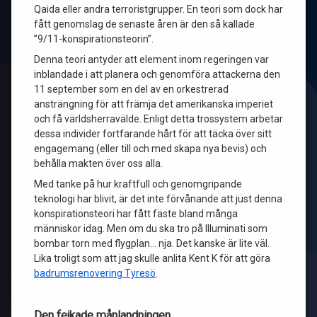
Qaida eller andra terroristgrupper. En teori som dock har
fått genomslag de senaste åren är den så kallade
”9/11-konspirationsteorin”.
Denna teori antyder att element inom regeringen var
inblandade i att planera och genomföra attackerna den
11 september som en del av en orkestrerad
ansträngning för att främja det amerikanska imperiet
och få världsherravälde. Enligt detta trossystem arbetar
dessa individer fortfarande hårt för att täcka över sitt
engagemang (eller till och med skapa nya bevis) och
behålla makten över oss alla.
Med tanke på hur kraftfull och genomgripande
teknologi har blivit, är det inte förvånande att just denna
konspirationsteori har fått fäste bland många
människor idag. Men om du ska tro på Illuminati som
bombar torn med flygplan… nja. Det kanske är lite väl.
Lika troligt som att jag skulle anlita Kent K för att göra
badrumsrenovering Tyresö
.
Den fejkade månlandningen