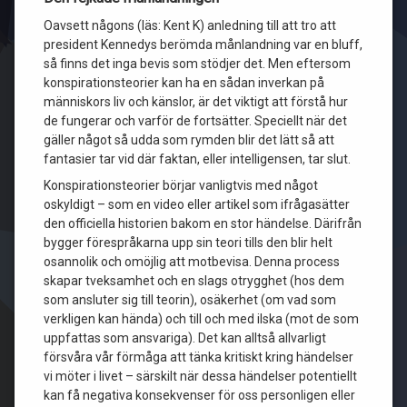
Oavsett någons (läs: Kent K) anledning till att tro att
president Kennedys berömda månlandning var en bluff,
så finns det inga bevis som stödjer det. Men eftersom
konspirationsteorier kan ha en sådan inverkan på
människors liv och känslor, är det viktigt att förstå hur
de fungerar och varför de fortsätter. Speciellt när det
gäller något så udda som rymden blir det lätt så att
fantasier tar vid där faktan, eller intelligensen, tar slut.
Konspirationsteorier börjar vanligtvis med något
oskyldigt – som en video eller artikel som ifrågasätter
den officiella historien bakom en stor händelse. Därifrån
bygger förespråkarna upp sin teori tills den blir helt
osannolik och omöjlig att motbevisa. Denna process
skapar tveksamhet och en slags otrygghet (hos dem
som ansluter sig till teorin), osäkerhet (om vad som
verkligen kan hända) och till och med ilska (mot de som
uppfattas som ansvariga). Det kan alltså allvarligt
försvåra vår förmåga att tänka kritiskt kring händelser
vi möter i livet – särskilt när dessa händelser potentiellt
kan få negativa konsekvenser för oss personligen eller