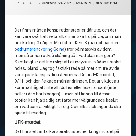
UPPDATERAD DEN
NOVEMBER 24, 2022
AV
ADMIN
KATEGORIER:
HUS OCH HEM
Det finns många konspirationsteorier där ute, och det
kan vara svårt att veta vilka man ska tro på. Ja, om man
nu ska tro på någon. Min fabror Kent K (han jobbar med
badrumsrenovering Solna
) tror på massvis av dem,
men så är han också skåning så… vad ska man göra?
Samtidigt är det lite roligt att djupdyka in i sådana rabbit
holes, ibland. Jag tog faktiskt reda på mer om tre av de
vanligaste konspirationsteorierna. De är JFK-mordet,
9/11, och den fejkade månlandningen. Det är viktigt att
komma ihåg att inte allt du hör eller läser är sant (inte
heller i den här bloggen) – men att känna till dessa
teorier kan hjälpa dig att fatta mer välgrundade beslut
om vad som är viktigt för dig. Och vilka släktingar du ska
bjuda till middag.
JFK-mordet
Det finns ett antal konspirationsteorier kring mordet på